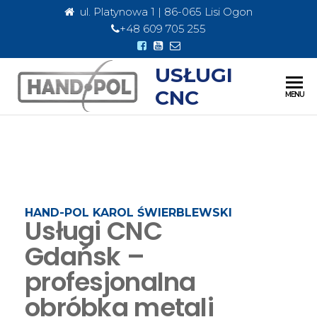
ul. Platynowa 1 | 86-065 Lisi Ogon
+48 609 705 255
USŁUGI
CNC
MENU
HAND-POL KAROL ŚWIERBLEWSKI
Usługi CNC
Gdańsk –
profesjonalna
obróbka metali