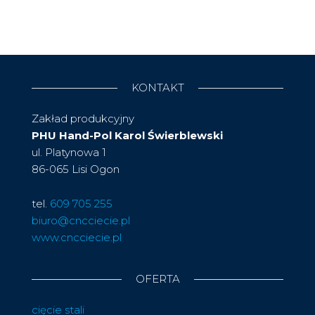
KONTAKT
Zakład produkcyjny
PHU Hand-Pol Karol Świerblewski
ul. Platynowa 1
86-065 Lisi Ogon
tel.
609 705 255
biuro@cncciecie.pl
www.cncciecie.pl
OFERTA
cięcie stali