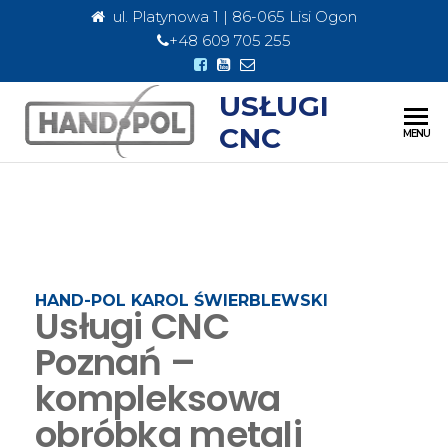
ul. Platynowa 1 | 86-065 Lisi Ogon
+48 609 705 255
USŁUGI
CNC
MENU
HAND-POL KAROL ŚWIERBLEWSKI
Usługi CNC
Poznań –
kompleksowa
obróbka metali